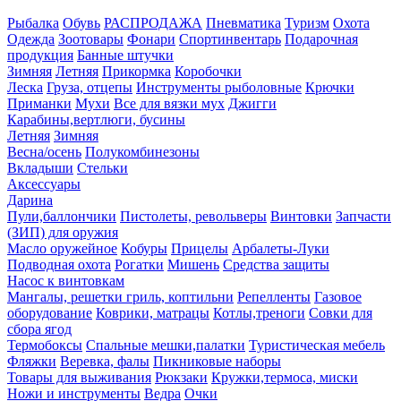
Рыбалка
Обувь
РАСПРОДАЖА
Пневматика
Туризм
Охота
Одежда
Зоотовары
Фонари
Спортинвентарь
Подарочная
продукция
Банные штучки
Зимняя
Летняя
Прикормка
Коробочки
Леска
Груза, отцепы
Инструменты рыболовные
Крючки
Приманки
Мухи
Все для вязки мух
Джигги
Карабины,вертлюги, бусины
Летняя
Зимняя
Весна/осень
Полукомбинезоны
Вкладыши
Стельки
Аксессуары
Дарина
Пули,баллончики
Пистолеты, револьверы
Винтовки
Запчасти
(ЗИП) для оружия
Масло оружейное
Кобуры
Прицелы
Арбалеты-Луки
Подводная охота
Рогатки
Мишень
Средства защиты
Насос к винтовкам
Мангалы, решетки гриль, коптильни
Репелленты
Газовое
оборудование
Коврики, матрацы
Котлы,треноги
Совки для
сбора ягод
Термобоксы
Спальные мешки,палатки
Туристическая мебель
Фляжки
Веревка, фалы
Пикниковые наборы
Товары для выживания
Рюкзаки
Кружки,термоса, миски
Ножи и инструменты
Ведра
Очки