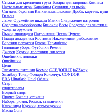
Стяжки для крепления груза
Товары для здоровья
Компаса
Настольные игры
Карабины
Сушилки для рыбы
Сигналы бедствия
Капканы,мышеловки
Дробь, картечь, пули
Гильзы
Лыжи
Оружейные шкафы
Манки
Снаряжение патронов
Средства самообороны
Бинокли
Весы
Средства для чистки и
ухода за оружием
Пыжи, прокладки
Патронташи
Чехлы
Чучела
Плащи дождевики
Костюмы
Наколенники рыболовные
Варежки,перчатки
Брюки
Термобелье
Головные уборы
Футболки
Ремни
Джерси
Куртки, толстовки, жилетки
Ошейники, поводки
Ошейники
Цепи
Элементы питания
Космос
СЛЕДОПЫТ
jaZZway
Smartbuy
Тонар
Фонари Конончук
CONDOR
ERA
Ultraflash
Uniel
Облик
Старт
спорттовары
Водный спорт
Прочее
Бокалы, стаканы
Наборы рюмок
Рюмки, стаканчики
Ключницы
Кружки, термокружки
Масла
Соль