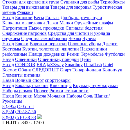
Стяжки для крепления груза
Сушилки для рыбы
Термобоксы
Товары для выживания
Товары для здоровья
Туристическая
мебель
Фляжки
Назад
Бинокли
Весы
Гильзы
Дробь, картечь, пули
Капканы,мышеловки
Лыжи
Манки
Оружейные шкафы
Патронташи
Пыжи, прокладки
Сигналы бедствия
Снаряжение патронов
Средства для чистки и ухода за
оружием
Средства самообороны
Чехлы
Чучела
Назад
Брюки
Варежки,перчатки
Головные уборы
Джерси
Костюмы
Куртки, толстовки, жилетки
Наколенники
рыболовные
Плащи дождевики
Ремни
Термобелье
Футболки
Назад
Ошейники
Ошейники, поводки
Цепи
Назад
CONDOR
ERA
jaZZway
Smartbuy
Ultraflash
Uniel
Космос
Облик
СЛЕДОПЫТ
Старт
Тонар
Фонари Конончук
Элементы питания
Назад
Водный спорт
спорттовары
Назад
Бокалы, стаканы
Ключницы
Кружки, термокружки
Наборы рюмок
Прочее
Рюмки, стаканчики
Назад
Коврики
Масла
Мочалки
Наборы
Соль
Шапки/
Руковицы
8 (3952) 505-511
8 (924) 702-87-56
8 (902) 510-38-83
ПН-ПТ с 8:00 - 17:00