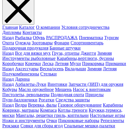
Главная
Каталог
О компании
Условия сотрудничества
Дипломы
Контакты
Назад
Рыбалка
Обувь
РАСПРОДАЖА
Пневматика
Туризм
Охота
Одежда
Зоотовары
Фонари
Спортинвентарь
Подарочная продукция
Банные штучки
Назад
Все для вязки мух
Груза, отцепы
Джигги
Зимняя
Инструменты рыболовные
Карабины,вертлюги, бусины
Коробочки
Крючки
Леска
Летняя
Мухи
Прикормка
Приманки
Назад
Аксессуары
Весна/осень
Вкладыши
Зимняя
Летняя
Полукомбинезоны
Стельки
Назад
Дарина
Назад
Арбалеты-Луки
Винтовки
Запчасти (ЗИП) для оружия
Кобуры
Масло оружейное
Мишень
Насос к винтовкам
Пистолеты, револьверы
Подводная охота
Прицелы
Пули,баллончики
Рогатки
Средства защиты
Назад
Ведра
Веревка, фалы
Газовое оборудование
Карабины
Коврики, матрацы
Компаса
Котлы,треноги
Кружки,термоса,
миски
Мангалы, решетки гриль, коптильни
Настольные игры
Ножи и инструменты
Очки
Пикниковые наборы
Репелленты
Рюкзаки
Совки для сбора ягод
Спальные мешки,палатки