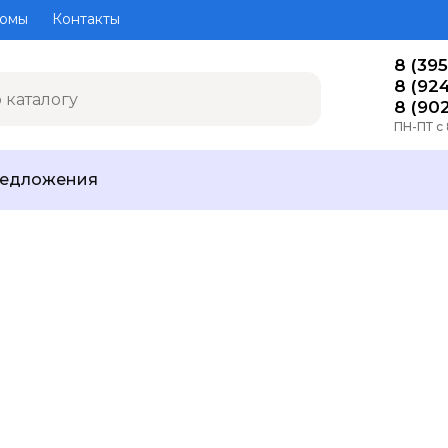
омы
Контакты
8 (395
8 (92
8 (90
ПН-ПТ с 
редложения