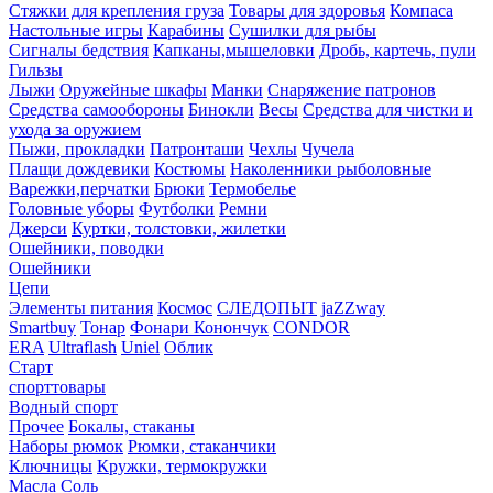
Стяжки для крепления груза
Товары для здоровья
Компаса
Настольные игры
Карабины
Сушилки для рыбы
Сигналы бедствия
Капканы,мышеловки
Дробь, картечь, пули
Гильзы
Лыжи
Оружейные шкафы
Манки
Снаряжение патронов
Средства самообороны
Бинокли
Весы
Средства для чистки и
ухода за оружием
Пыжи, прокладки
Патронташи
Чехлы
Чучела
Плащи дождевики
Костюмы
Наколенники рыболовные
Варежки,перчатки
Брюки
Термобелье
Головные уборы
Футболки
Ремни
Джерси
Куртки, толстовки, жилетки
Ошейники, поводки
Ошейники
Цепи
Элементы питания
Космос
СЛЕДОПЫТ
jaZZway
Smartbuy
Тонар
Фонари Конончук
CONDOR
ERA
Ultraflash
Uniel
Облик
Старт
спорттовары
Водный спорт
Прочее
Бокалы, стаканы
Наборы рюмок
Рюмки, стаканчики
Ключницы
Кружки, термокружки
Масла
Соль