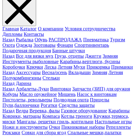
Главная
Каталог
О компании
Условия сотрудничества
Дипломы
Контакты
Назад
Рыбалка
Обувь
РАСПРОДАЖА
Пневматика
Туризм
Охота
Одежда
Зоотовары
Фонари
Спортинвентарь
Подарочная продукция
Банные штучки
Назад
Все для вязки мух
Груза, отцепы
Джигги
Зимняя
Инструменты рыболовные
Карабины,вертлюги, бусины
Коробочки
Крючки
Леска
Летняя
Мухи
Прикормка
Приманки
Назад
Аксессуары
Весна/осень
Вкладыши
Зимняя
Летняя
Полукомбинезоны
Стельки
Назад
Дарина
Назад
Арбалеты-Луки
Винтовки
Запчасти (ЗИП) для оружия
Кобуры
Масло оружейное
Мишень
Насос к винтовкам
Пистолеты, револьверы
Подводная охота
Прицелы
Пули,баллончики
Рогатки
Средства защиты
Назад
Ведра
Веревка, фалы
Газовое оборудование
Карабины
Коврики, матрацы
Компаса
Котлы,треноги
Кружки,термоса,
миски
Мангалы, решетки гриль, коптильни
Настольные игры
Ножи и инструменты
Очки
Пикниковые наборы
Репелленты
Рюкзаки
Совки для сбора ягод
Спальные мешки,палатки