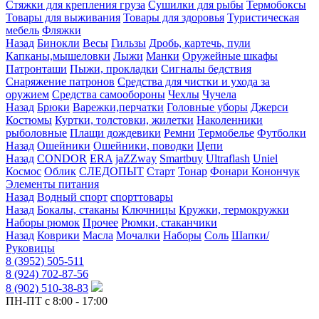
Стяжки для крепления груза
Сушилки для рыбы
Термобоксы
Товары для выживания
Товары для здоровья
Туристическая
мебель
Фляжки
Назад
Бинокли
Весы
Гильзы
Дробь, картечь, пули
Капканы,мышеловки
Лыжи
Манки
Оружейные шкафы
Патронташи
Пыжи, прокладки
Сигналы бедствия
Снаряжение патронов
Средства для чистки и ухода за
оружием
Средства самообороны
Чехлы
Чучела
Назад
Брюки
Варежки,перчатки
Головные уборы
Джерси
Костюмы
Куртки, толстовки, жилетки
Наколенники
рыболовные
Плащи дождевики
Ремни
Термобелье
Футболки
Назад
Ошейники
Ошейники, поводки
Цепи
Назад
CONDOR
ERA
jaZZway
Smartbuy
Ultraflash
Uniel
Космос
Облик
СЛЕДОПЫТ
Старт
Тонар
Фонари Конончук
Элементы питания
Назад
Водный спорт
спорттовары
Назад
Бокалы, стаканы
Ключницы
Кружки, термокружки
Наборы рюмок
Прочее
Рюмки, стаканчики
Назад
Коврики
Масла
Мочалки
Наборы
Соль
Шапки/
Руковицы
8 (3952) 505-511
8 (924) 702-87-56
8 (902) 510-38-83
ПН-ПТ с 8:00 - 17:00