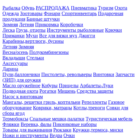
Рыбалка
Обувь
РАСПРОДАЖА
Пневматика
Туризм
Охота
Одежда
Зоотовары
Фонари
Спортинвентарь
Подарочная
продукция
Банные штучки
Зимняя
Летняя
Прикормка
Коробочки
Леска
Груза, отцепы
Инструменты рыболовные
Крючки
Приманки
Мухи
Все для вязки мух
Джигги
Карабины,вертлюги, бусины
Летняя
Зимняя
Весна/осень
Полукомбинезоны
Вкладыши
Стельки
Аксессуары
Дарина
Пули,баллончики
Пистолеты, револьверы
Винтовки
Запчасти
(ЗИП) для оружия
Масло оружейное
Кобуры
Прицелы
Арбалеты-Луки
Подводная охота
Рогатки
Мишень
Средства защиты
Насос к винтовкам
Мангалы, решетки гриль, коптильни
Репелленты
Газовое
оборудование
Коврики, матрацы
Котлы,треноги
Совки для
сбора ягод
Термобоксы
Спальные мешки,палатки
Туристическая мебель
Фляжки
Веревка, фалы
Пикниковые наборы
Товары для выживания
Рюкзаки
Кружки,термоса, миски
Ножи и инструменты
Ведра
Очки