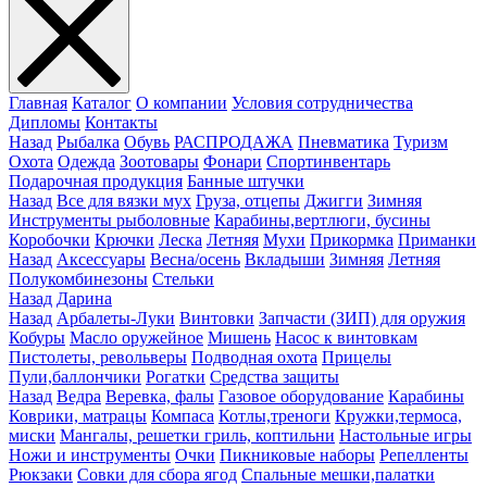
Главная
Каталог
О компании
Условия сотрудничества
Дипломы
Контакты
Назад
Рыбалка
Обувь
РАСПРОДАЖА
Пневматика
Туризм
Охота
Одежда
Зоотовары
Фонари
Спортинвентарь
Подарочная продукция
Банные штучки
Назад
Все для вязки мух
Груза, отцепы
Джигги
Зимняя
Инструменты рыболовные
Карабины,вертлюги, бусины
Коробочки
Крючки
Леска
Летняя
Мухи
Прикормка
Приманки
Назад
Аксессуары
Весна/осень
Вкладыши
Зимняя
Летняя
Полукомбинезоны
Стельки
Назад
Дарина
Назад
Арбалеты-Луки
Винтовки
Запчасти (ЗИП) для оружия
Кобуры
Масло оружейное
Мишень
Насос к винтовкам
Пистолеты, револьверы
Подводная охота
Прицелы
Пули,баллончики
Рогатки
Средства защиты
Назад
Ведра
Веревка, фалы
Газовое оборудование
Карабины
Коврики, матрацы
Компаса
Котлы,треноги
Кружки,термоса,
миски
Мангалы, решетки гриль, коптильни
Настольные игры
Ножи и инструменты
Очки
Пикниковые наборы
Репелленты
Рюкзаки
Совки для сбора ягод
Спальные мешки,палатки