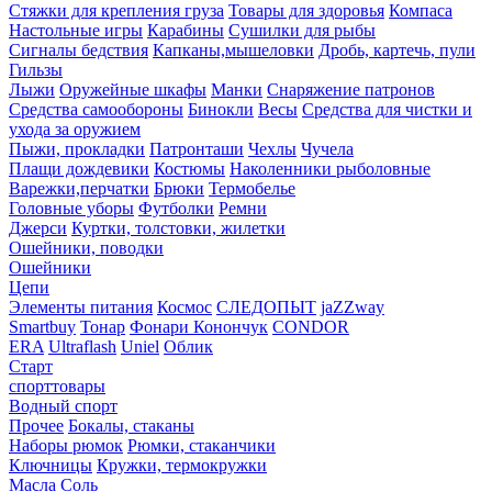
Стяжки для крепления груза
Товары для здоровья
Компаса
Настольные игры
Карабины
Сушилки для рыбы
Сигналы бедствия
Капканы,мышеловки
Дробь, картечь, пули
Гильзы
Лыжи
Оружейные шкафы
Манки
Снаряжение патронов
Средства самообороны
Бинокли
Весы
Средства для чистки и
ухода за оружием
Пыжи, прокладки
Патронташи
Чехлы
Чучела
Плащи дождевики
Костюмы
Наколенники рыболовные
Варежки,перчатки
Брюки
Термобелье
Головные уборы
Футболки
Ремни
Джерси
Куртки, толстовки, жилетки
Ошейники, поводки
Ошейники
Цепи
Элементы питания
Космос
СЛЕДОПЫТ
jaZZway
Smartbuy
Тонар
Фонари Конончук
CONDOR
ERA
Ultraflash
Uniel
Облик
Старт
спорттовары
Водный спорт
Прочее
Бокалы, стаканы
Наборы рюмок
Рюмки, стаканчики
Ключницы
Кружки, термокружки
Масла
Соль