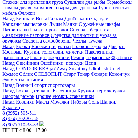
Стяжки для крепления груза
Сушилки для рыбы
Термобоксы
Товары для выживания
Товары для здоровья
Туристическая
мебель
Фляжки
Назад
Бинокли
Весы
Гильзы
Дробь, картечь, пули
Капканы,мышеловки
Лыжи
Манки
Оружейные шкафы
Патронташи
Пыжи, прокладки
Сигналы бедствия
Снаряжение патронов
Средства для чистки и ухода за
оружием
Средства самообороны
Чехлы
Чучела
Назад
Брюки
Варежки,перчатки
Головные уборы
Джерси
Костюмы
Куртки, толстовки, жилетки
Наколенники
рыболовные
Плащи дождевики
Ремни
Термобелье
Футболки
Назад
Ошейники
Ошейники, поводки
Цепи
Назад
CONDOR
ERA
jaZZway
Smartbuy
Ultraflash
Uniel
Космос
Облик
СЛЕДОПЫТ
Старт
Тонар
Фонари Конончук
Элементы питания
Назад
Водный спорт
спорттовары
Назад
Бокалы, стаканы
Ключницы
Кружки, термокружки
Наборы рюмок
Прочее
Рюмки, стаканчики
Назад
Коврики
Масла
Мочалки
Наборы
Соль
Шапки/
Руковицы
8 (3952) 505-511
8 (924) 702-87-56
8 (902) 510-38-83
ПН-ПТ с 8:00 - 17:00