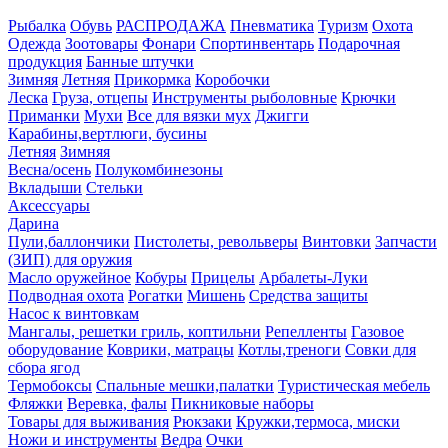
Рыбалка
Обувь
РАСПРОДАЖА
Пневматика
Туризм
Охота
Одежда
Зоотовары
Фонари
Спортинвентарь
Подарочная
продукция
Банные штучки
Зимняя
Летняя
Прикормка
Коробочки
Леска
Груза, отцепы
Инструменты рыболовные
Крючки
Приманки
Мухи
Все для вязки мух
Джигги
Карабины,вертлюги, бусины
Летняя
Зимняя
Весна/осень
Полукомбинезоны
Вкладыши
Стельки
Аксессуары
Дарина
Пули,баллончики
Пистолеты, револьверы
Винтовки
Запчасти
(ЗИП) для оружия
Масло оружейное
Кобуры
Прицелы
Арбалеты-Луки
Подводная охота
Рогатки
Мишень
Средства защиты
Насос к винтовкам
Мангалы, решетки гриль, коптильни
Репелленты
Газовое
оборудование
Коврики, матрацы
Котлы,треноги
Совки для
сбора ягод
Термобоксы
Спальные мешки,палатки
Туристическая мебель
Фляжки
Веревка, фалы
Пикниковые наборы
Товары для выживания
Рюкзаки
Кружки,термоса, миски
Ножи и инструменты
Ведра
Очки